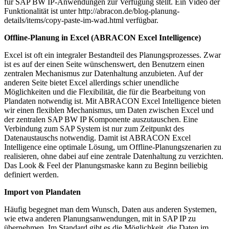
für SAP BW IP-Anwendungen zur Verfügung stellt. Ein Video der
Funktionalität ist unter http://abracon.de/blog-planung-
details/items/copy-paste-im-wad.html verfügbar.
Offline-Planung in Excel (ABRACON Excel Intelligence)
Excel ist oft ein integraler Bestandteil des Planungsprozesses. Zwar
ist es auf der einen Seite wünschenswert, den Benutzern einen
zentralen Mechanismus zur Datenhaltung anzubieten. Auf der
anderen Seite bietet Excel allerdings schier unendliche
Möglichkeiten und die Flexibilität, die für die Bearbeitung von
Plandaten notwendig ist. Mit ABRACON Excel Intelligence bieten
wir einen flexiblen Mechanismus, um Daten zwischen Excel und
der zentralen SAP BW IP Komponente auszutauschen. Eine
Verbindung zum SAP System ist nur zum Zeitpunkt des
Datenaustauschs notwendig. Damit ist ABRACON Excel
Intelligence eine optimale Lösung, um Offline-Planungszenarien zu
realisieren, ohne dabei auf eine zentrale Datenhaltung zu verzichten.
Das Look & Feel der Planungsmaske kann zu Beginn beiliebig
definiert werden.
Import von Plandaten
Häufig begegnet man dem Wunsch, Daten aus anderen Systemen,
wie etwa anderen Planungsanwendungen, mit in SAP IP zu
übernehmen. Im Standard gibt es die Möglichkeit, die Daten im