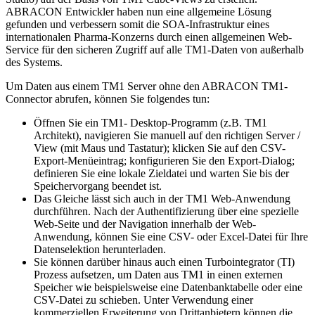
ABRACON Entwickler haben nun eine allgemeine Lösung
gefunden und verbessern somit die SOA-Infrastruktur eines
internationalen Pharma-Konzerns durch einen allgemeinen Web-
Service für den sicheren Zugriff auf alle TM1-Daten von außerhalb
des Systems.
Um Daten aus einem TM1 Server ohne den ABRACON TM1-
Connector abrufen, können Sie folgendes tun:
Öffnen Sie ein TM1- Desktop-Programm (z.B. TM1
Architekt), navigieren Sie manuell auf den richtigen Server /
View (mit Maus und Tastatur); klicken Sie auf den CSV-
Export-Menüeintrag; konfigurieren Sie den Export-Dialog;
definieren Sie eine lokale Zieldatei und warten Sie bis der
Speichervorgang beendet ist.
Das Gleiche lässt sich auch in der TM1 Web-Anwendung
durchführen. Nach der Authentifizierung über eine spezielle
Web-Seite und der Navigation innerhalb der Web-
Anwendung, können Sie eine CSV- oder Excel-Datei für Ihre
Datenselektion herunterladen.
Sie können darüber hinaus auch einen Turbointegrator (TI)
Prozess aufsetzen, um Daten aus TM1 in einen externen
Speicher wie beispielsweise eine Datenbanktabelle oder eine
CSV-Datei zu schieben. Unter Verwendung einer
kommerziellen Erweiterung von Drittanbietern können die