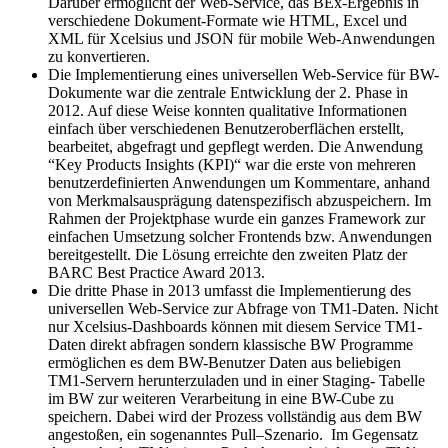
Darüber ermöglicht der Web-Service, das BEx-Ergebnis in
verschiedene Dokument-Formate wie HTML, Excel und
XML für Xcelsius und JSON für mobile Web-Anwendungen
zu konvertieren.
Die Implementierung eines universellen Web-Service für BW-
Dokumente war die zentrale Entwicklung der 2. Phase in
2012. Auf diese Weise konnten qualitative Informationen
einfach über verschiedenen Benutzeroberflächen erstellt,
bearbeitet, abgefragt und gepflegt werden. Die Anwendung
“Key Products Insights (KPI)“ war die erste von mehreren
benutzerdefinierten Anwendungen um Kommentare, anhand
von Merkmalsausprägung datenspezifisch abzuspeichern. Im
Rahmen der Projektphase wurde ein ganzes Framework zur
einfachen Umsetzung solcher Frontends bzw. Anwendungen
bereitgestellt. Die Lösung erreichte den zweiten Platz der
BARC Best Practice Award 2013.
Die dritte Phase in 2013 umfasst die Implementierung des
universellen Web-Service zur Abfrage von TM1-Daten. Nicht
nur Xcelsius-Dashboards können mit diesem Service TM1-
Daten direkt abfragen sondern klassische BW Programme
ermöglichen es dem BW-Benutzer Daten aus beliebigen
TM1-Servern herunterzuladen und in einer Staging- Tabelle
im BW zur weiteren Verarbeitung in eine BW-Cube zu
speichern. Dabei wird der Prozess vollständig aus dem BW
angestoßen, ein sogenanntes Pull–Szenario. Im Gegensatz