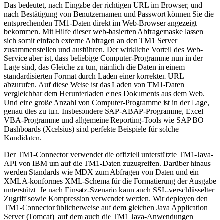
Das bedeutet, nach Eingabe der richtigen URL im Browser, und
nach Bestätigung von Benutzernamen und Passwort können Sie die
entsprechenden TM1-Daten direkt im Web-Browser angezeigt
bekommen. Mit Hilfe dieser web-basierten Abfragemaske lassen
sich somit einfach externe Abfragen an den TM1 Server
zusammenstellen und ausführen. Der wirkliche Vorteil des Web-
Service aber ist, dass beliebige Computer-Programme nun in der
Lage sind, das Gleiche zu tun, nämlich die Daten in einem
standardisierten Format durch Laden einer korrekten URL
abzurufen. Auf diese Weise ist das Laden von TM1-Daten
vergleichbar dem Herunterladen eines Dokuments aus dem Web.
Und eine große Anzahl von Computer-Programme ist in der Lage,
genau dies zu tun. Insbesondere SAP-ABAP-Programme, Excel
VBA-Programme und allgemeine Reporting-Tools wie SAP BO
Dashboards (Xcelsius) sind perfekte Beispiele für solche
Kandidaten.
Der TM1-Connector verwendet die offiziell unterstützte TM1-Java-
API von IBM um auf die TM1-Daten zuzugreifen. Darüber hinaus
werden Standards wie MDX zum Abfragen von Daten und ein
XMLA-konformes XML-Schema für die Formatierung der Ausgabe
unterstützt. Je nach Einsatz-Szenario kann auch SSL-verschlüsselter
Zugriff sowie Kompression verwendet werden. Wir deployen den
TM1-Connector üblicherweise auf dem gleichen Java Application
Server (Tomcat), auf dem auch die TM1 Java-Anwendungen