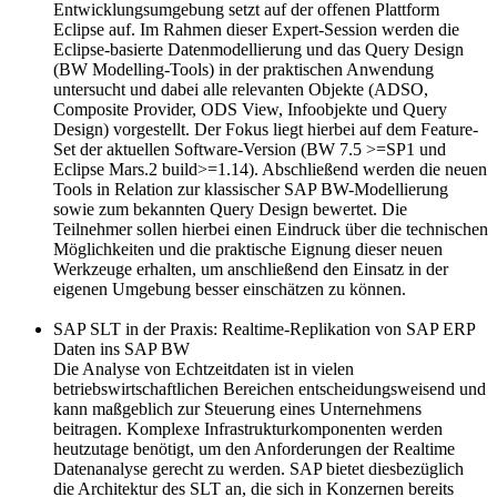
Entwicklungsumgebung setzt auf der offenen Plattform
Eclipse auf. Im Rahmen dieser Expert-Session werden die
Eclipse-basierte Datenmodellierung und das Query Design
(BW Modelling-Tools) in der praktischen Anwendung
untersucht und dabei alle relevanten Objekte (ADSO,
Composite Provider, ODS View, Infoobjekte und Query
Design) vorgestellt. Der Fokus liegt hierbei auf dem Feature-
Set der aktuellen Software-Version (BW 7.5 >=SP1 und
Eclipse Mars.2 build>=1.14). Abschließend werden die neuen
Tools in Relation zur klassischer SAP BW-Modellierung
sowie zum bekannten Query Design bewertet. Die
Teilnehmer sollen hierbei einen Eindruck über die technischen
Möglichkeiten und die praktische Eignung dieser neuen
Werkzeuge erhalten, um anschließend den Einsatz in der
eigenen Umgebung besser einschätzen zu können.
SAP SLT in der Praxis: Realtime-Replikation von SAP ERP
Daten ins SAP BW
Die Analyse von Echtzeitdaten ist in vielen
betriebswirtschaftlichen Bereichen entscheidungsweisend und
kann maßgeblich zur Steuerung eines Unternehmens
beitragen. Komplexe Infrastrukturkomponenten werden
heutzutage benötigt, um den Anforderungen der Realtime
Datenanalyse gerecht zu werden. SAP bietet diesbezüglich
die Architektur des SLT an, die sich in Konzernen bereits