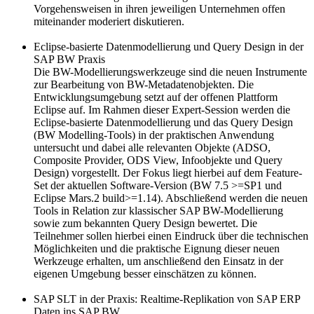
Vorgehensweisen in ihren jeweiligen Unternehmen offen
miteinander moderiert diskutieren.
Eclipse-basierte Datenmodellierung und Query Design in der
SAP BW Praxis
Die BW-Modellierungswerkzeuge sind die neuen Instrumente
zur Bearbeitung von BW-Metadatenobjekten. Die
Entwicklungsumgebung setzt auf der offenen Plattform
Eclipse auf. Im Rahmen dieser Expert-Session werden die
Eclipse-basierte Datenmodellierung und das Query Design
(BW Modelling-Tools) in der praktischen Anwendung
untersucht und dabei alle relevanten Objekte (ADSO,
Composite Provider, ODS View, Infoobjekte und Query
Design) vorgestellt. Der Fokus liegt hierbei auf dem Feature-
Set der aktuellen Software-Version (BW 7.5 >=SP1 und
Eclipse Mars.2 build>=1.14). Abschließend werden die neuen
Tools in Relation zur klassischer SAP BW-Modellierung
sowie zum bekannten Query Design bewertet. Die
Teilnehmer sollen hierbei einen Eindruck über die technischen
Möglichkeiten und die praktische Eignung dieser neuen
Werkzeuge erhalten, um anschließend den Einsatz in der
eigenen Umgebung besser einschätzen zu können.
SAP SLT in der Praxis: Realtime-Replikation von SAP ERP
Daten ins SAP BW