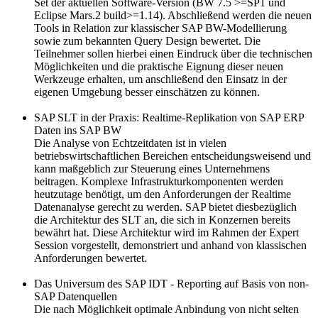
Set der aktuellen Software-Version (BW 7.5 >=SP1 und
Eclipse Mars.2 build>=1.14). Abschließend werden die neuen
Tools in Relation zur klassischer SAP BW-Modellierung
sowie zum bekannten Query Design bewertet. Die
Teilnehmer sollen hierbei einen Eindruck über die technischen
Möglichkeiten und die praktische Eignung dieser neuen
Werkzeuge erhalten, um anschließend den Einsatz in der
eigenen Umgebung besser einschätzen zu können.
SAP SLT in der Praxis: Realtime-Replikation von SAP ERP
Daten ins SAP BW
Die Analyse von Echtzeitdaten ist in vielen
betriebswirtschaftlichen Bereichen entscheidungsweisend und
kann maßgeblich zur Steuerung eines Unternehmens
beitragen. Komplexe Infrastrukturkomponenten werden
heutzutage benötigt, um den Anforderungen der Realtime
Datenanalyse gerecht zu werden. SAP bietet diesbezüglich
die Architektur des SLT an, die sich in Konzernen bereits
bewährt hat. Diese Architektur wird im Rahmen der Expert
Session vorgestellt, demonstriert und anhand von klassischen
Anforderungen bewertet.
Das Universum des SAP IDT - Reporting auf Basis von non-
SAP Datenquellen
Die nach Möglichkeit optimale Anbindung von nicht selten