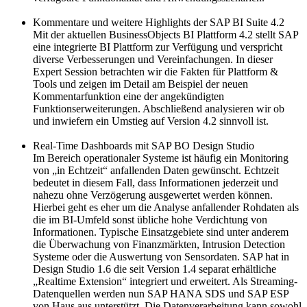
Kommentare und weitere Highlights der SAP BI Suite 4.2
Mit der aktuellen BusinessObjects BI Plattform 4.2 stellt SAP
eine integrierte BI Plattform zur Verfügung und verspricht
diverse Verbesserungen und Vereinfachungen. In dieser
Expert Session betrachten wir die Fakten für Plattform &
Tools und zeigen im Detail am Beispiel der neuen
Kommentarfunktion eine der angekündigten
Funktionserweiterungen. Abschließend analysieren wir ob
und inwiefern ein Umstieg auf Version 4.2 sinnvoll ist.
Real-Time Dashboards mit SAP BO Design Studio
Im Bereich operationaler Systeme ist häufig ein Monitoring
von „in Echtzeit“ anfallenden Daten gewünscht. Echtzeit
bedeutet in diesem Fall, dass Informationen jederzeit und
nahezu ohne Verzögerung ausgewertet werden können.
Hierbei geht es eher um die Analyse anfallender Rohdaten als
die im BI-Umfeld sonst übliche hohe Verdichtung von
Informationen. Typische Einsatzgebiete sind unter anderem
die Überwachung von Finanzmärkten, Intrusion Detection
Systeme oder die Auswertung von Sensordaten. SAP hat in
Design Studio 1.6 die seit Version 1.4 separat erhältliche
„Realtime Extension“ integriert und erweitert. Als Streaming-
Datenquellen werden nun SAP HANA SDS und SAP ESP
von Haus aus unterstützt. Die Datenverarbeitung kann sowohl