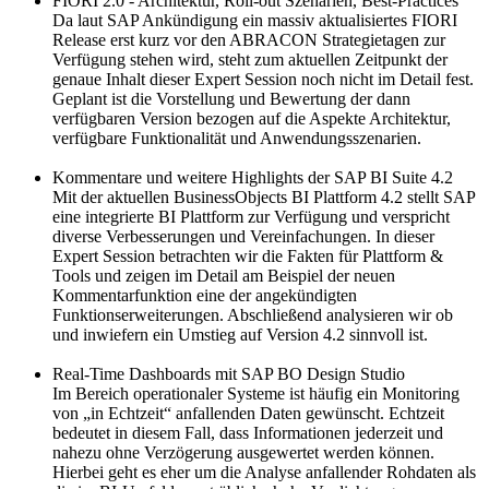
FIORI 2.0 - Architektur, Roll-out Szenarien, Best-Practices
Da laut SAP Ankündigung ein massiv aktualisiertes FIORI
Release erst kurz vor den ABRACON Strategietagen zur
Verfügung stehen wird, steht zum aktuellen Zeitpunkt der
genaue Inhalt dieser Expert Session noch nicht im Detail fest.
Geplant ist die Vorstellung und Bewertung der dann
verfügbaren Version bezogen auf die Aspekte Architektur,
verfügbare Funktionalität und Anwendungsszenarien.
Kommentare und weitere Highlights der SAP BI Suite 4.2
Mit der aktuellen BusinessObjects BI Plattform 4.2 stellt SAP
eine integrierte BI Plattform zur Verfügung und verspricht
diverse Verbesserungen und Vereinfachungen. In dieser
Expert Session betrachten wir die Fakten für Plattform &
Tools und zeigen im Detail am Beispiel der neuen
Kommentarfunktion eine der angekündigten
Funktionserweiterungen. Abschließend analysieren wir ob
und inwiefern ein Umstieg auf Version 4.2 sinnvoll ist.
Real-Time Dashboards mit SAP BO Design Studio
Im Bereich operationaler Systeme ist häufig ein Monitoring
von „in Echtzeit“ anfallenden Daten gewünscht. Echtzeit
bedeutet in diesem Fall, dass Informationen jederzeit und
nahezu ohne Verzögerung ausgewertet werden können.
Hierbei geht es eher um die Analyse anfallender Rohdaten als