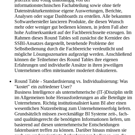
informationstechnischen Fachabteilung sowie ohne tiefe
Datenstrukturkenntnisse eigene Auswertungen, Berichte,
Analysen oder sogar Dashboards zu erstellen. Alle bekannten
Softwarehersteller lancieren Produkte, die diesen Wunsch
mehr oder weniger gut bedienen können, in jedem Fall aber
hohe Aufmerksamkeit auf der Fachbereichsseite erzeugen. Im
Rahmen dieses Round Tables soll zunächst die Kernidee des
SSBI-Ansatzes dargestellt, bestehende Probleme der
Selbstbedienung durch die Fachbereiche verdeutlicht und
mögliche Lösungsszenarien aufgezeigt werden. Anschließend
können die Teilnehmer des Round Tables ihre eigenen
Erfahrungen und individuelle Ansätze in ihren jeweiligen
Unternehmen offen miteinander moderiert diskutieren.
Round Table - Standardisierung vs. Individualisierung: Was
"kostet" ein zufriedener User?
Business Intelligence als unternehmerische (IT-)Disziplin stellt
im Allgemeinen hohe Herausforderungen an alle Beteiligte im
Unternehmen. Richtig institutionalisiert kann BI aber einen
wesentlichen Nutzenbeitrag zum Unternehmenserfolg liefern.
Grundsätzlich müssen zweckmäßige BI Systeme zeit-, fach-
und qualitätsgerecht die benötigten Informationen liefern, um
basierend auf diesen unternehmerische Entscheidungen
faktenbasiert treffen zu können. Darüber hinaus müssen sie