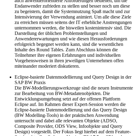
auch anwenderorientierte Anforderungen bedienen, um die
Endanwender zufrieden zu stellen und besser noch um diese
zu begeistern, damit die Systemnutzung Spaß macht und zur
Intensivierung der Verwendung animiert. Um alle diese Ziele
zu erreichen müssen seitens der IT erhebliche Anstrengungen
unternommen werden, die bisweilen kostenintensiv sind. Die
Darstellung der üblichen Problemstellungen und
Anwendererwartungen und wie diesen Herausforderungen
erfolgreich begegnet werden kann, sind die wesentlichen
Inhalte des Round Tables. Zum Abschluss können die
Teilnehmer ihre eigenen Erfahrungen und individuellen
Vorgehensweisen in ihren jeweiligen Unternehmen offen
miteinander moderiert diskutieren.
Eclipse-basierte Datenmodellierung und Query Design in der
SAP BW Praxis
Die BW-Modellierungswerkzeuge sind die neuen Instrumente
zur Bearbeitung von BW-Metadatenobjekten. Die
Entwicklungsumgebung setzt auf der offenen Plattform
Eclipse auf. Im Rahmen dieser Expert-Session werden die
Eclipse-basierte Datenmodellierung und das Query Design
(BW Modelling-Tools) in der praktischen Anwendung
untersucht und dabei alle relevanten Objekte (ADSO,
Composite Provider, ODS View, Infoobjekte und Query
Design) vorgestellt. Der Fokus liegt hierbei auf dem Feature-