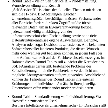
Round Table - Vision Self Service BI - Problemstellung,
Wunschvorstellung und Realität
„Self Service BI“ ist eines der aktuellen Themen mit denen
sich die IT- bzw. BI-Abteilungen jeglicher
Unternehmensgrößen beschäftigen müssen. Fachanwender
aller Bereiche fordern direkten Zugriff auf die für sie
relevanten Daten, um in Eigenverantwortung flexibel,
jederzeit und völlig unabhängig von der
informationstechnischen Fachabteilung sowie ohne tiefe
Datenstrukturkenntnisse eigene Auswertungen, Berichte,
Analysen oder sogar Dashboards zu erstellen. Alle bekannten
Softwarehersteller lancieren Produkte, die diesen Wunsch
mehr oder weniger gut bedienen können, in jedem Fall aber
hohe Aufmerksamkeit auf der Fachbereichsseite erzeugen. Im
Rahmen dieses Round Tables soll zunächst die Kernidee des
SSBI-Ansatzes dargestellt, bestehende Probleme der
Selbstbedienung durch die Fachbereiche verdeutlicht und
mögliche Lösungsszenarien aufgezeigt werden. Anschließend
können die Teilnehmer des Round Tables ihre eigenen
Erfahrungen und individuelle Ansätze in ihren jeweiligen
Unternehmen offen miteinander moderiert diskutieren.
Round Table - Standardisierung vs. Individualisierung: Was
"kostet" ein zufriedener User?
Business Intelligence als unternehmerische (IT-)Disziplin stellt