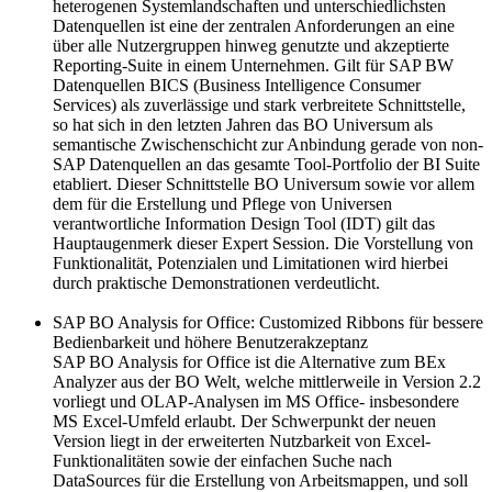
heterogenen Systemlandschaften und unterschiedlichsten
Datenquellen ist eine der zentralen Anforderungen an eine
über alle Nutzergruppen hinweg genutzte und akzeptierte
Reporting-Suite in einem Unternehmen. Gilt für SAP BW
Datenquellen BICS (Business Intelligence Consumer
Services) als zuverlässige und stark verbreitete Schnittstelle,
so hat sich in den letzten Jahren das BO Universum als
semantische Zwischenschicht zur Anbindung gerade von non-
SAP Datenquellen an das gesamte Tool-Portfolio der BI Suite
etabliert. Dieser Schnittstelle BO Universum sowie vor allem
dem für die Erstellung und Pflege von Universen
verantwortliche Information Design Tool (IDT) gilt das
Hauptaugenmerk dieser Expert Session. Die Vorstellung von
Funktionalität, Potenzialen und Limitationen wird hierbei
durch praktische Demonstrationen verdeutlicht.
SAP BO Analysis for Office: Customized Ribbons für bessere
Bedienbarkeit und höhere Benutzerakzeptanz
SAP BO Analysis for Office ist die Alternative zum BEx
Analyzer aus der BO Welt, welche mittlerweile in Version 2.2
vorliegt und OLAP-Analysen im MS Office- insbesondere
MS Excel-Umfeld erlaubt. Der Schwerpunkt der neuen
Version liegt in der erweiterten Nutzbarkeit von Excel-
Funktionalitäten sowie der einfachen Suche nach
DataSources für die Erstellung von Arbeitsmappen, und soll