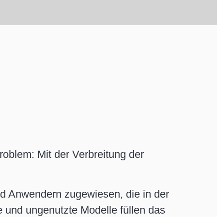
m Widgets für SAP Analytic Cloud
n für Legacy On-Premise Produkte:
 für SAP Lumira Designer
ons für SAP Web lntelligence
ON ACURA
N BI Mobile
N BI Reportingframework
N BI Planungsframework
oblem: Mit der Verbreitung der
nd Anwendern zugewiesen, die in der
e und ungenutzte Modelle füllen das