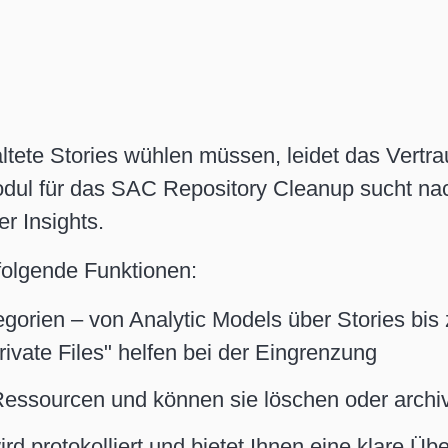
tete Stories wühlen müssen, leidet das Vertrau
Modul für das SAC Repository Cleanup sucht n
r Insights.
folgende Funktionen:
tegorien – von Analytic Models über Stories bi
rivate Files" helfen bei der Eingrenzung
Ressourcen und können sie löschen oder archiv
d protokolliert und bietet Ihnen eine klare Übe