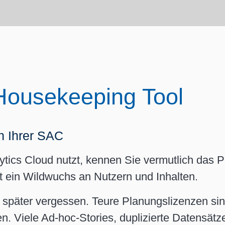
wir Sie
SAP Databricks
Custo
orm (BTP)
 Hotel
Analysis for Office (AFO) - SAC Excel Add-In
lichen
 für
Lösunge
KI im SAP-Umfeld
he
Add-Ons
Individuelle Schulungen und Coaching
Extensi
ABRAC
usekeeping Tool
ABRACO
ABRACO
ABRACO
n Ihrer SAC
ics Cloud nutzt, kennen Sie vermutlich das Pr
t ein Wildwuchs an Nutzern und Inhalten.
später vergessen. Teure Planungslizenzen si
n. Viele Ad-hoc-Stories, duplizierte Datensätz