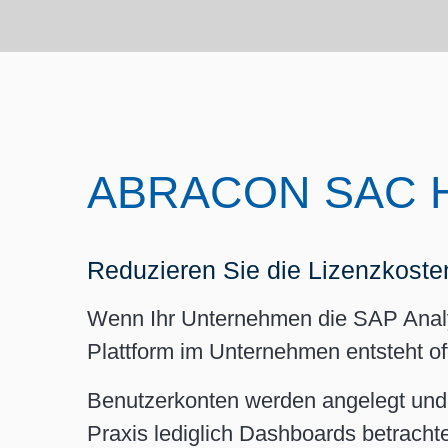
Am 24. und 25. Juni 2027 heißen 
SAP Business Technology Platf
herzlich im Nürburgring Congress
willkommen – einer außergewöhn
Location, die den idealen Rahmen
zu non-SAP Produkten:
zwei intensive und erkenntnisreic
Microsoft Power BI
Tage bietet.
ABRACON SAC Ho
Reduzieren Sie die Lizenzkoste
Wenn Ihr Unternehmen die SAP Analyt
Plattform im Unternehmen entsteht of
Benutzerkonten werden angelegt und 
Praxis lediglich Dashboards betrachte