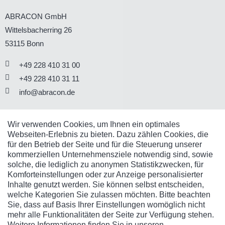
ABRACON GmbH
Wittelsbacherring 26
53115
Bonn
+49 228 410 31 00
+49 228 410 31 11
info@abracon.de
SOCIAL MEDIA
Wir verwenden Cookies, um Ihnen ein optimales
Webseiten-Erlebnis zu bieten. Dazu zählen Cookies, die
Sie finden uns auch in den Sozialen Business-Netzwerken.
für den Betrieb der Seite und für die Steuerung unserer
kommerziellen Unternehmensziele notwendig sind, sowie
solche, die lediglich zu anonymen Statistikzwecken, für
Komforteinstellungen oder zur Anzeige personalisierter
Inhalte genutzt werden. Sie können selbst entscheiden,
welche Kategorien Sie zulassen möchten. Bitte beachten
UNSER NEWSLETTER
Sie, dass auf Basis Ihrer Einstellungen womöglich nicht
mehr alle Funktionalitäten der Seite zur Verfügung stehen.
Immer die neuesten Infos und Themen rund um Business
Weitere Informationen finden Sie in unseren