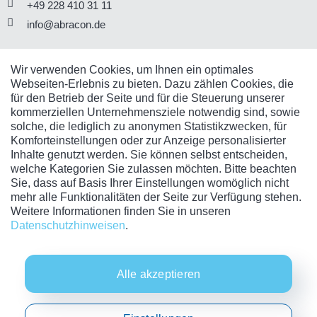
+49 228 410 31 11
info@abracon.de
SOCIAL MEDIA
Wir verwenden Cookies, um Ihnen ein optimales
Webseiten-Erlebnis zu bieten. Dazu zählen Cookies, die
Sie finden uns auch in den Sozialen Business-Netzwerken.
für den Betrieb der Seite und für die Steuerung unserer
kommerziellen Unternehmensziele notwendig sind, sowie
solche, die lediglich zu anonymen Statistikzwecken, für
Komforteinstellungen oder zur Anzeige personalisierter
Inhalte genutzt werden. Sie können selbst entscheiden,
welche Kategorien Sie zulassen möchten. Bitte beachten
UNSER NEWSLETTER
Sie, dass auf Basis Ihrer Einstellungen womöglich nicht
mehr alle Funktionalitäten der Seite zur Verfügung stehen.
Immer die neuesten Infos und Themen rund um Business
Weitere Informationen finden Sie in unseren
Intelligence.
Datenschutzhinweisen
.
Jetzt kostenlos anmelden
Alle akzeptieren
Impressum
|
Datenschutz
|
Cookie Einstellungen